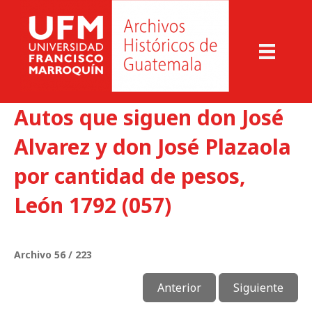
Autos que siguen don José
Alvarez y don José Plazaola
por cantidad de pesos,
León 1792 (057)
Archivo 56 / 223
Anterior
Siguiente