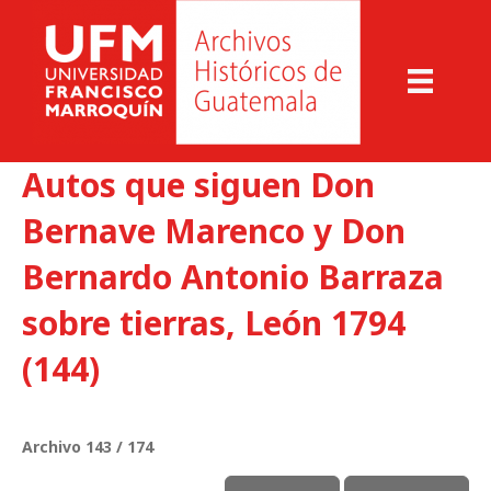
Autos que siguen Don
Bernave Marenco y Don
Bernardo Antonio Barraza
sobre tierras, León 1794
(144)
Archivo 143 / 174