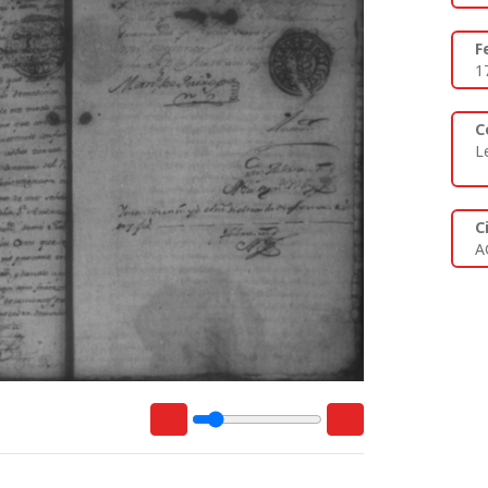
F
1
C
L
C
A