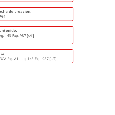
echa de creación:
794
ontenido:
eg. 143 Exp. 987 [s/f]
ita:
GCA Sig. A1 Leg. 143 Exp. 987 [s/f]