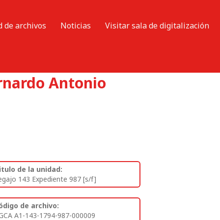
d de archivos
Noticias
Visitar sala de digitalización
rnardo Antonio
itulo de la unidad:
egajo 143 Expediente 987 [s/f]
ódigo de archivo:
GCA A1-143-1794-987-000009