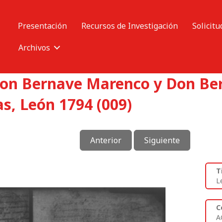
Presentación
Recursos de Investigación
Solicitu
Archivos
Don Bernave Marenco y Don Be
as, León 1794 (009)
Anterior
Siguiente
T
L
C
A