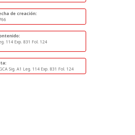
echa de creación:
766
ontenido:
eg. 114 Exp. 831 Fol. 124
ita:
GCA Sig. A1 Leg. 114 Exp. 831 Fol. 124