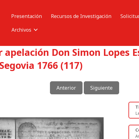
Presentación
Recursos de Investigación
Solicitu
Archivos
r apelación Don Simon Lopes E
Segovia 1766 (117)
Anterior
Siguiente
T
L
C
A