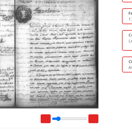
F
1
C
L
C
A