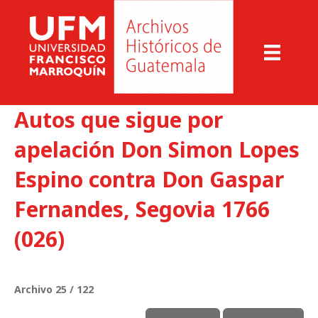
Autos que sigue por
apelación Don Simon Lopes
Espino contra Don Gaspar
Fernandes, Segovia 1766
(026)
Archivo 25 / 122