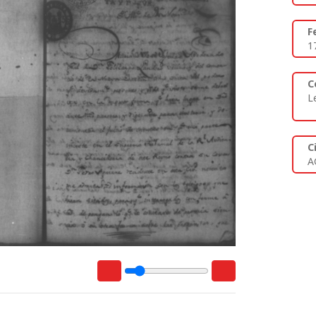
F
1
C
L
C
A