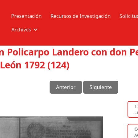
Presentación
Recursos de Investigación
Solicitu
Archivos
n Policarpo Landero con don Pe
León 1792 (124)
Anterior
Siguiente
T
L
C
A