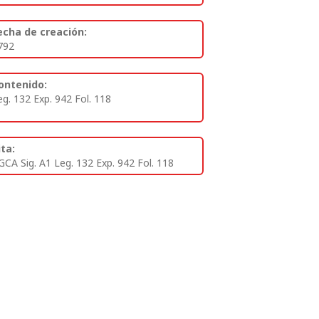
echa de creación:
792
ontenido:
eg. 132 Exp. 942 Fol. 118
ita:
GCA Sig. A1 Leg. 132 Exp. 942 Fol. 118