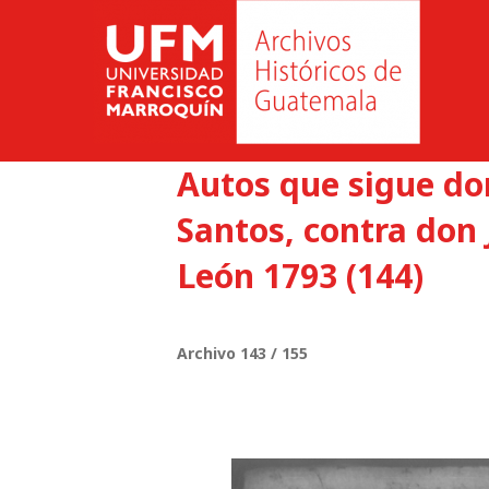
Autos que sigue d
Santos, contra don 
León 1793 (144)
Archivo 143 / 155