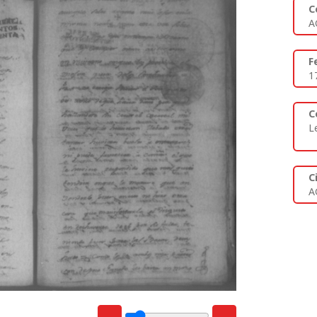
C
A
F
1
C
L
C
A