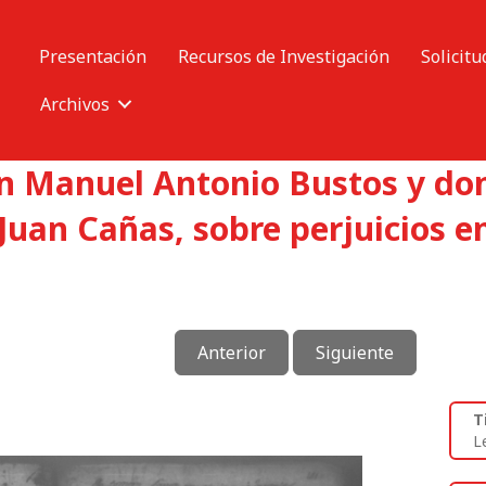
Presentación
Recursos de Investigación
Solicitu
Archivos
on Manuel Antonio Bustos y do
Juan Cañas, sobre perjuicios e
Anterior
Siguiente
T
L