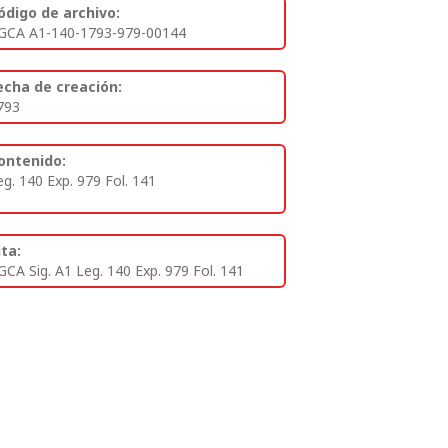
ódigo de archivo:
GCA A1-140-1793-979-00144
echa de creación:
793
ontenido:
eg. 140 Exp. 979 Fol. 141
ita:
GCA Sig. A1 Leg. 140 Exp. 979 Fol. 141