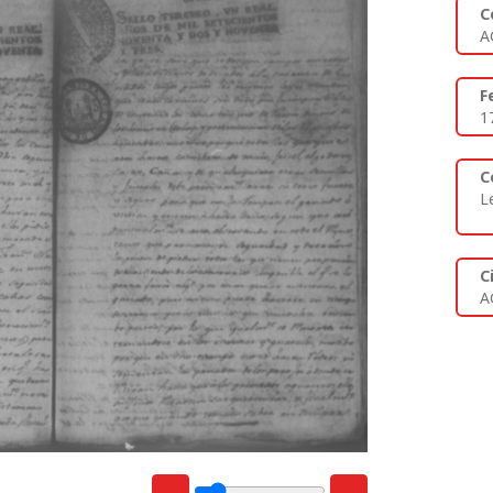
C
A
F
1
C
L
C
A