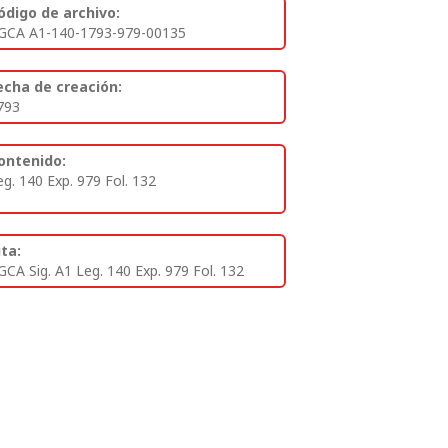
ódigo de archivo:
GCA A1-140-1793-979-00135
echa de creación:
793
ontenido:
eg. 140 Exp. 979 Fol. 132
ita:
GCA Sig. A1 Leg. 140 Exp. 979 Fol. 132