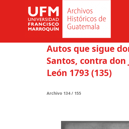
Autos que sigue d
Santos, contra don 
León 1793 (135)
Archivo 134 / 155