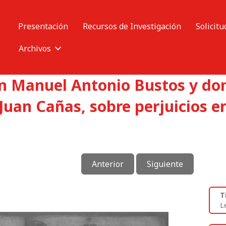
Presentación
Recursos de Investigación
Solicitu
Archivos
on Manuel Antonio Bustos y do
Juan Cañas, sobre perjuicios e
Anterior
Siguiente
T
L