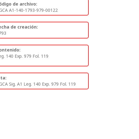
ódigo de archivo:
GCA A1-140-1793-979-00122
echa de creación:
793
ontenido:
eg. 140 Exp. 979 Fol. 119
ita:
GCA Sig. A1 Leg. 140 Exp. 979 Fol. 119