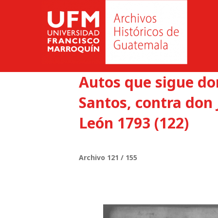
Autos que sigue d
Santos, contra don 
León 1793 (122)
Archivo 121 / 155