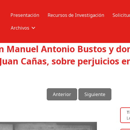
Presentación
Recursos de Investigación
Solicitu
Archivos
on Manuel Antonio Bustos y do
Juan Cañas, sobre perjuicios e
Anterior
Siguiente
T
L