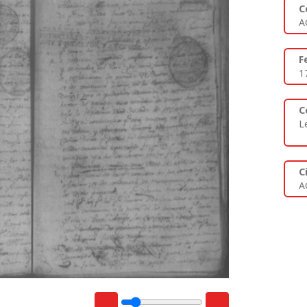
C
A
F
1
C
L
C
A