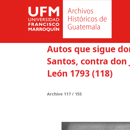
Autos que sigue d
Santos, contra don 
León 1793 (118)
Archivo 117 / 155