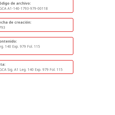
ódigo de archivo:
GCA A1-140-1793-979-00118
echa de creación:
793
ontenido:
eg. 140 Exp. 979 Fol. 115
ita:
GCA Sig. A1 Leg. 140 Exp. 979 Fol. 115