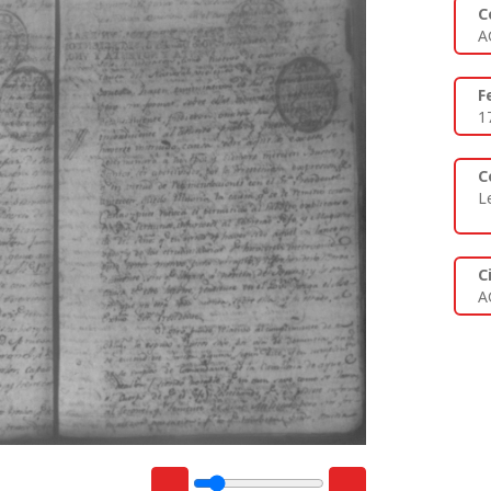
C
A
F
1
C
L
C
A