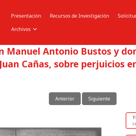
Presentación
Recursos de Investigación
Solicitu
Archivos
on Manuel Antonio Bustos y do
Juan Cañas, sobre perjuicios e
Anterior
Siguiente
T
L