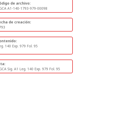
ódigo de archivo:
GCA A1-140-1793-979-00098
echa de creación:
793
ontenido:
eg. 140 Exp. 979 Fol. 95
ita:
GCA Sig. A1 Leg. 140 Exp. 979 Fol. 95