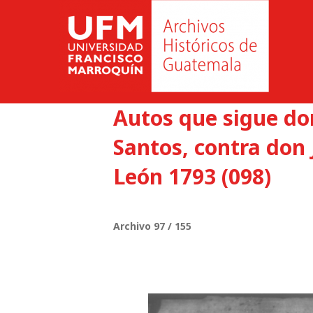
Autos que sigue d
Santos, contra don 
León 1793 (098)
Archivo 97 / 155