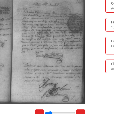
C
A
F
1
C
L
C
A