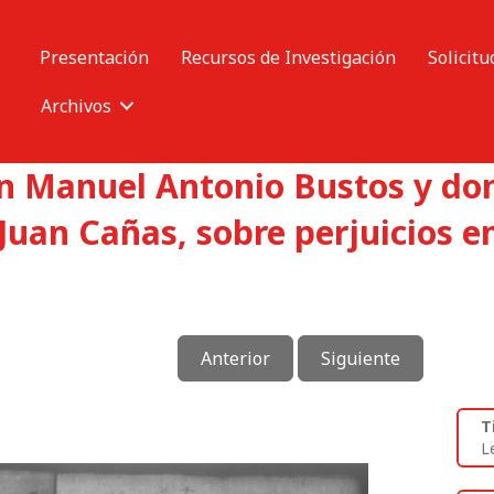
Presentación
Recursos de Investigación
Solicitu
Archivos
on Manuel Antonio Bustos y do
Juan Cañas, sobre perjuicios e
Anterior
Siguiente
T
L