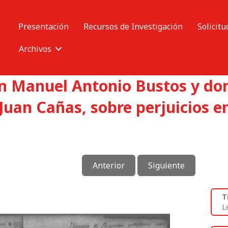
Presentación
Recursos de Investigación
Solicitu
Archivos
on Manuel Antonio Bustos y do
Juan Cañas, sobre perjuicios e
Anterior
Siguiente
T
L