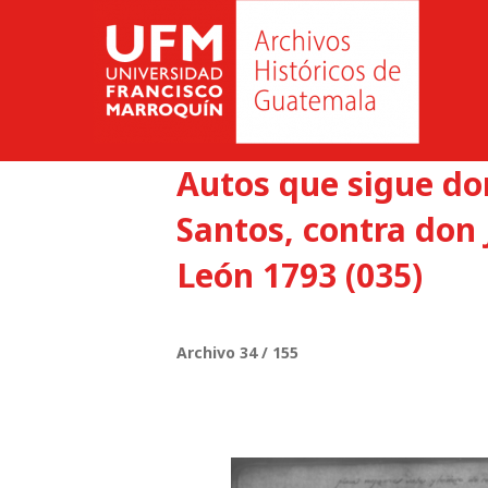
Autos que sigue d
Santos, contra don 
León 1793 (035)
Archivo 34 / 155