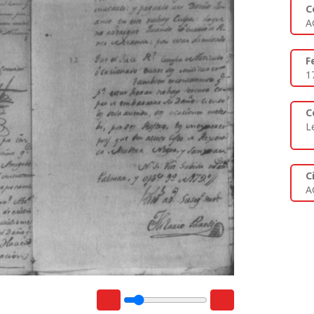
C
A
F
1
C
L
C
A