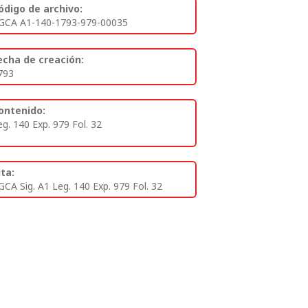
ódigo de archivo:
GCA A1-140-1793-979-00035
echa de creación:
793
ontenido:
eg. 140 Exp. 979 Fol. 32
ita:
GCA Sig. A1 Leg. 140 Exp. 979 Fol. 32