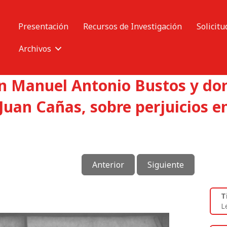
Presentación
Recursos de Investigación
Solicitu
Archivos
on Manuel Antonio Bustos y do
Juan Cañas, sobre perjuicios e
Anterior
Siguiente
T
L