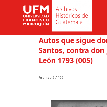
Autos que sigue d
Santos, contra don 
León 1793 (005)
Archivo 5 / 155