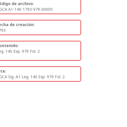
ódigo de archivo:
GCA A1-140-1793-979-00005
echa de creación:
793
ontenido:
eg. 140 Exp. 979 Fol. 2
ita:
GCA Sig. A1 Leg. 140 Exp. 979 Fol. 2