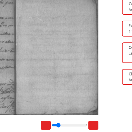
C
A
F
1
C
L
C
A