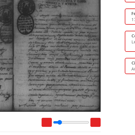
F
1
C
L
C
A