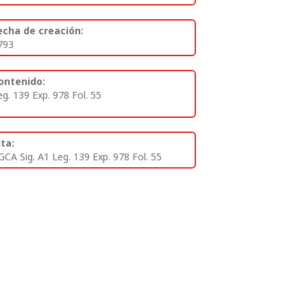
echa de creación:
793
ontenido:
eg. 139 Exp. 978 Fol. 55
ita:
GCA Sig. A1 Leg. 139 Exp. 978 Fol. 55