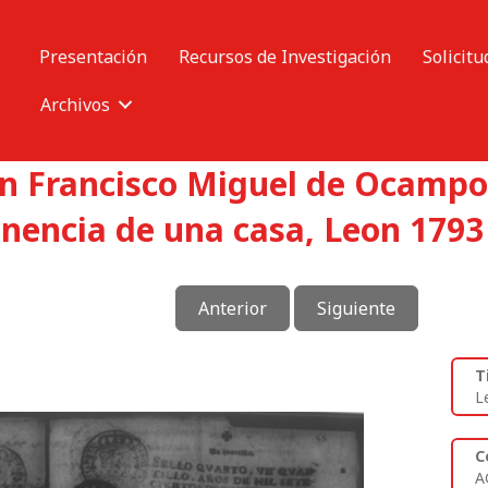
Presentación
Recursos de Investigación
Solicitu
Archivos
n Francisco Miguel de Ocampo
nencia de una casa, Leon 1793
Anterior
Siguiente
T
L
C
A