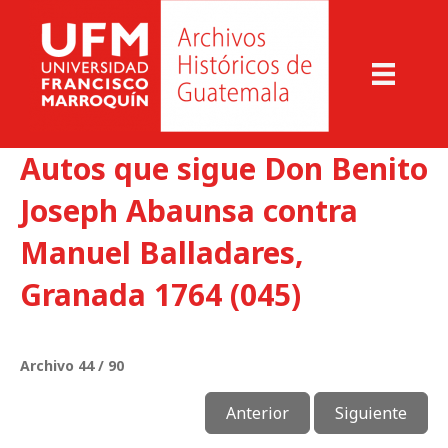
Autos que sigue Don Benito
Joseph Abaunsa contra
Manuel Balladares,
Granada 1764 (045)
Archivo 44 / 90
Anterior
Siguiente