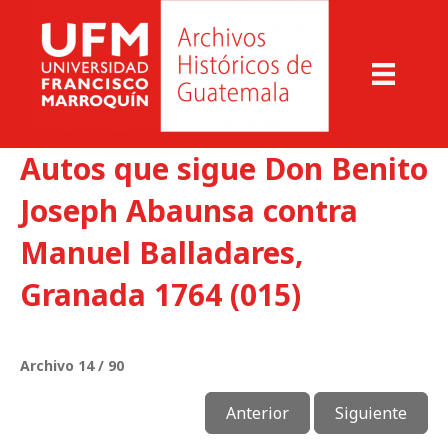
Autos que sigue Don Benito
Joseph Abaunsa contra
Manuel Balladares,
Granada 1764 (015)
Archivo 14 / 90
Anterior
Siguiente