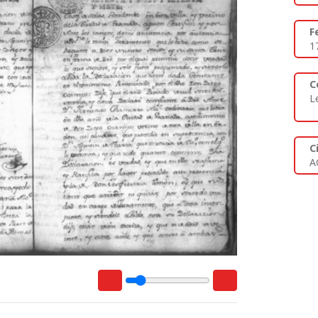
F
1
C
L
C
A