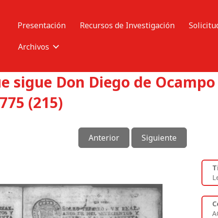
Presentación
Recursos de Investigación
Solicitu
Archivos
ue sigue Don Diego de Ocampo 
775 (215)
Anterior
Siguiente
T
L
C
A