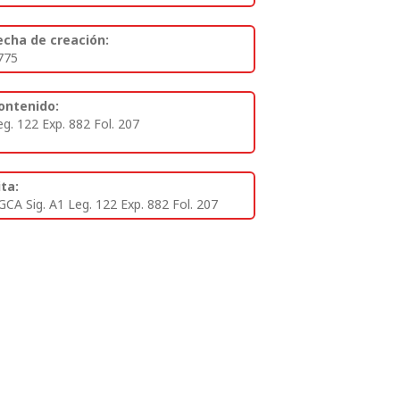
echa de creación:
775
ontenido:
eg. 122 Exp. 882 Fol. 207
ita:
GCA Sig. A1 Leg. 122 Exp. 882 Fol. 207