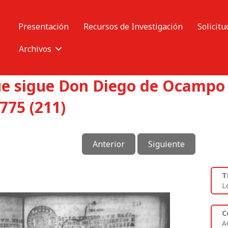
Presentación
Recursos de Investigación
Solicitu
Archivos
ue sigue Don Diego de Ocampo 
775 (211)
Anterior
Siguiente
T
L
C
A