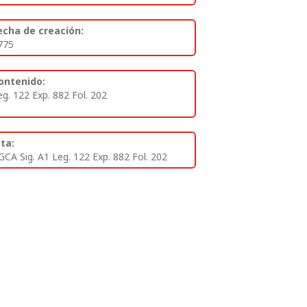
echa de creación:
775
ontenido:
eg. 122 Exp. 882 Fol. 202
ita:
GCA Sig. A1 Leg. 122 Exp. 882 Fol. 202