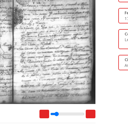
F
1
C
L
C
A