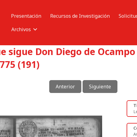
Presentación
Recursos de Investigación
Solicitu
Archivos
ue sigue Don Diego de Ocampo 
775 (191)
Anterior
Siguiente
T
L
C
A