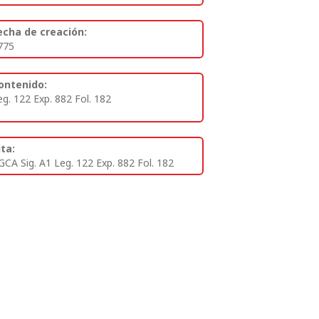
echa de creación:
775
ontenido:
eg. 122 Exp. 882 Fol. 182
ita:
GCA Sig. A1 Leg. 122 Exp. 882 Fol. 182