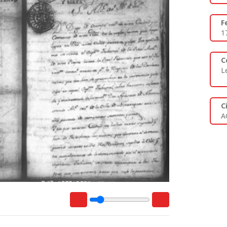
F
1
C
L
C
A