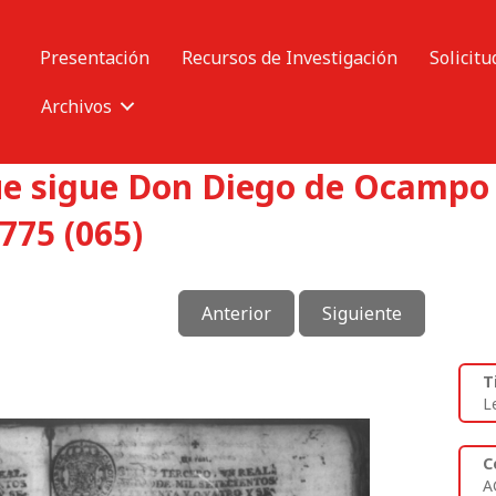
Presentación
Recursos de Investigación
Solicitu
Archivos
ue sigue Don Diego de Ocampo 
775 (065)
Anterior
Siguiente
T
L
C
A