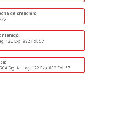
echa de creación:
775
ontenido:
eg. 122 Exp. 882 Fol. 57
ita:
GCA Sig. A1 Leg. 122 Exp. 882 Fol. 57