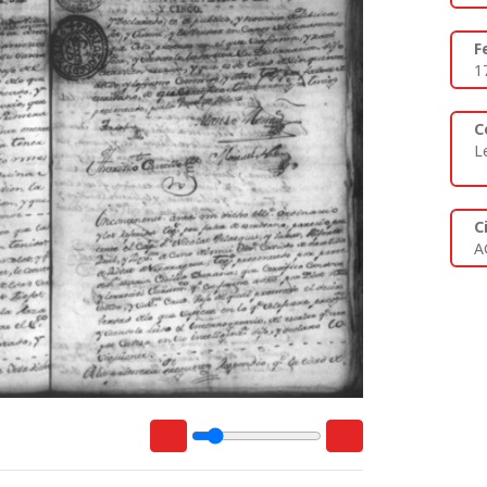
F
1
C
L
C
A