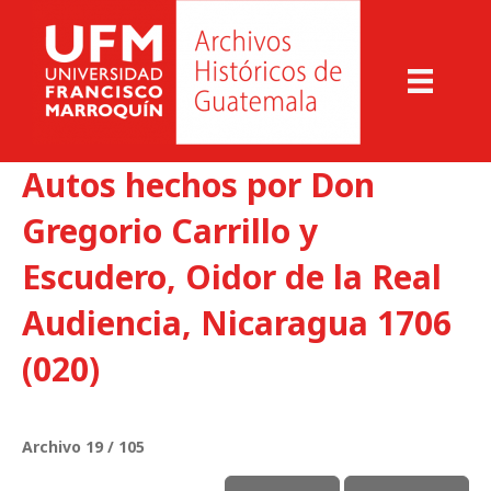
Autos hechos por Don
Gregorio Carrillo y
Escudero, Oidor de la Real
Audiencia, Nicaragua 1706
(020)
Archivo 19 / 105