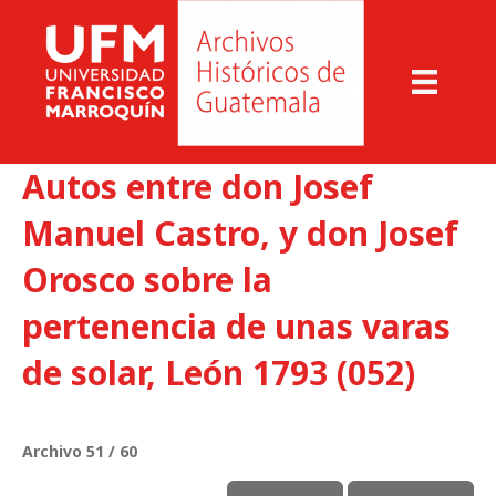
Autos entre don Josef
Manuel Castro, y don Josef
Orosco sobre la
pertenencia de unas varas
de solar, León 1793 (052)
Archivo 51 / 60