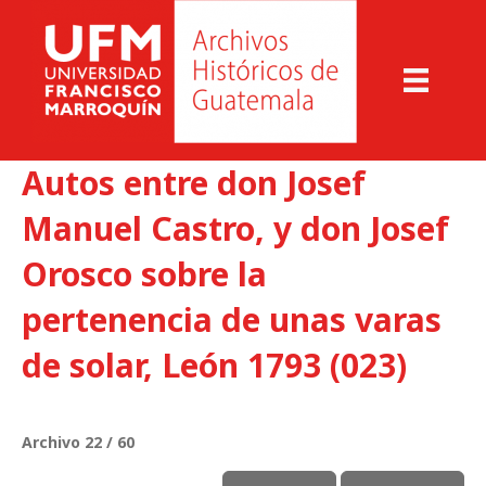
Autos entre don Josef
Manuel Castro, y don Josef
Orosco sobre la
pertenencia de unas varas
de solar, León 1793 (023)
Archivo 22 / 60