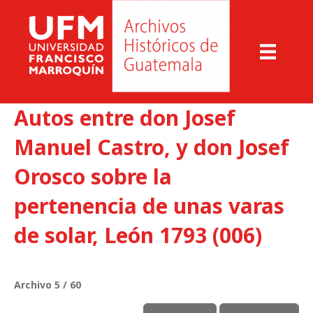
Autos entre don Josef
Manuel Castro, y don Josef
Orosco sobre la
pertenencia de unas varas
de solar, León 1793 (006)
Archivo 5 / 60