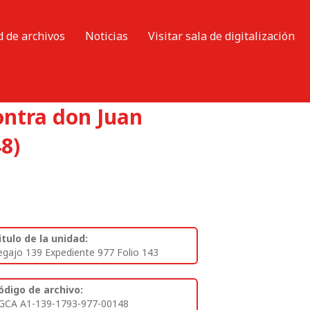
d de archivos
Noticias
Visitar sala de digitalización
contra don Juan
8)
itulo de la unidad:
egajo 139 Expediente 977 Folio 143
ódigo de archivo:
GCA A1-139-1793-977-00148