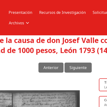
Presentación
Recursos de Investigación
Solicitu
Archivos
e la causa de don Josef Valle 
d de 1000 pesos, León 1793 (14
Anterior
Siguiente
T
L
C
A