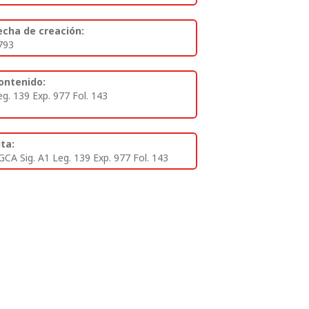
echa de creación:
793
ontenido:
eg. 139 Exp. 977 Fol. 143
ita:
GCA Sig. A1 Leg. 139 Exp. 977 Fol. 143