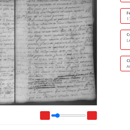
F
1
C
L
C
A