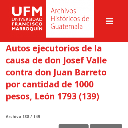
Autos ejecutorios de la
causa de don Josef Valle
contra don Juan Barreto
por cantidad de 1000
pesos, León 1793 (139)
Archivo 138 / 149