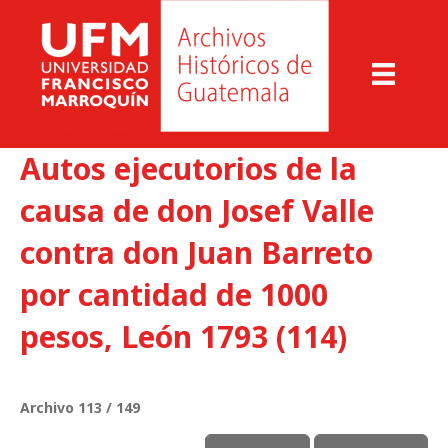
Autos ejecutorios de la
causa de don Josef Valle
contra don Juan Barreto
por cantidad de 1000
pesos, León 1793 (114)
Archivo 113 / 149