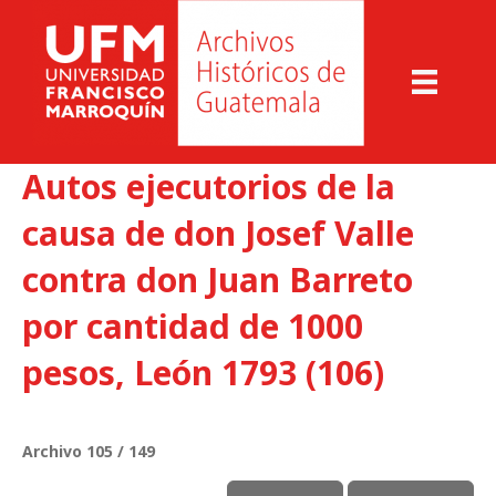
Autos ejecutorios de la
causa de don Josef Valle
contra don Juan Barreto
por cantidad de 1000
pesos, León 1793 (106)
Archivo 105 / 149