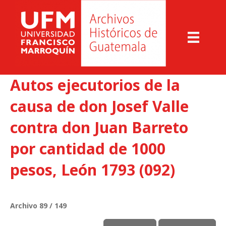
Autos ejecutorios de la
causa de don Josef Valle
contra don Juan Barreto
por cantidad de 1000
pesos, León 1793 (092)
Archivo 89 / 149