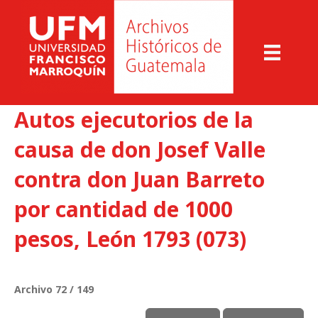
Autos ejecutorios de la
causa de don Josef Valle
contra don Juan Barreto
por cantidad de 1000
pesos, León 1793 (073)
Archivo 72 / 149