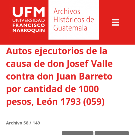
Autos ejecutorios de la
causa de don Josef Valle
contra don Juan Barreto
por cantidad de 1000
pesos, León 1793 (059)
Archivo 58 / 149