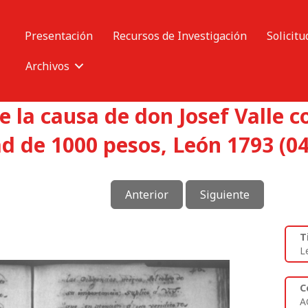
Presentación
Recursos de Investigación
Solicitu
Archivos
e la causa de don Josef Valle 
d de 1000 pesos, León 1793 (04
Anterior
Siguiente
T
L
C
A