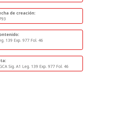
echa de creación:
793
ontenido:
eg. 139 Exp. 977 Fol. 46
ita:
GCA Sig. A1 Leg. 139 Exp. 977 Fol. 46