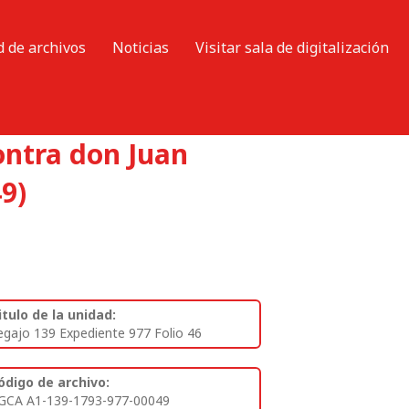
d de archivos
Noticias
Visitar sala de digitalización
contra don Juan
9)
itulo de la unidad:
egajo 139 Expediente 977 Folio 46
ódigo de archivo:
GCA A1-139-1793-977-00049