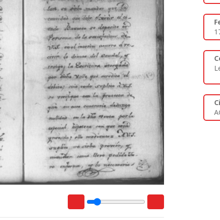
F
1
C
L
C
A