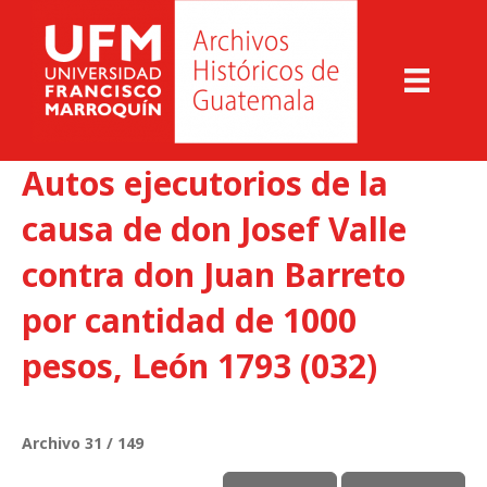
Autos ejecutorios de la
causa de don Josef Valle
contra don Juan Barreto
por cantidad de 1000
pesos, León 1793 (032)
Archivo 31 / 149