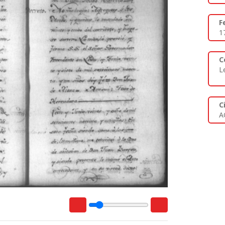
F
1
C
L
C
A