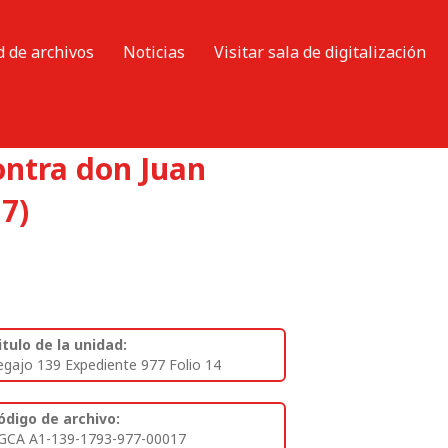
d de archivos
Noticias
Visitar sala de digitalización
contra don Juan
7)
itulo de la unidad:
egajo 139 Expediente 977 Folio 14
ódigo de archivo:
GCA A1-139-1793-977-00017