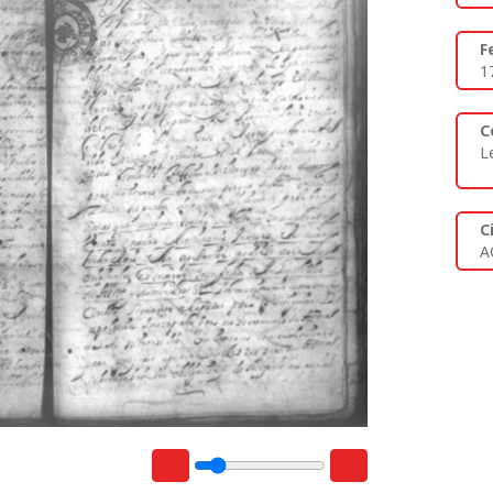
F
1
C
L
C
A