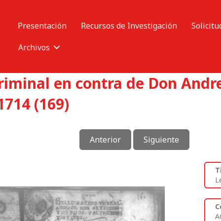
Presentación
Recursos de Investigación
Solicitu
Archivos
criminal en contra de Don And
714 (169)
Anterior
Siguiente
T
L
C
A