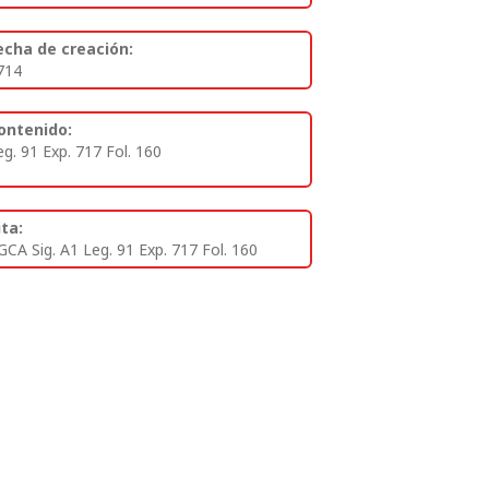
echa de creación:
714
ontenido:
eg. 91 Exp. 717 Fol. 160
ita:
GCA Sig. A1 Leg. 91 Exp. 717 Fol. 160