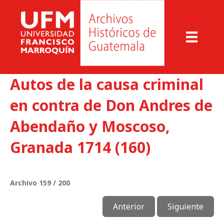
Autos de la causa criminal
en contra de Don Andres de
Abendaño y Moscoso,
Granada 1714 (160)
Archivo 159 / 200
Anterior
Siguiente