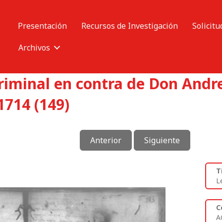
Presentación
Recursos de Investigación
Solicitu
Archivos
criminal en contra de Don And
714 (149)
Anterior
Siguiente
T
L
C
A