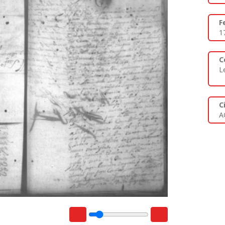
F
1
C
L
C
A