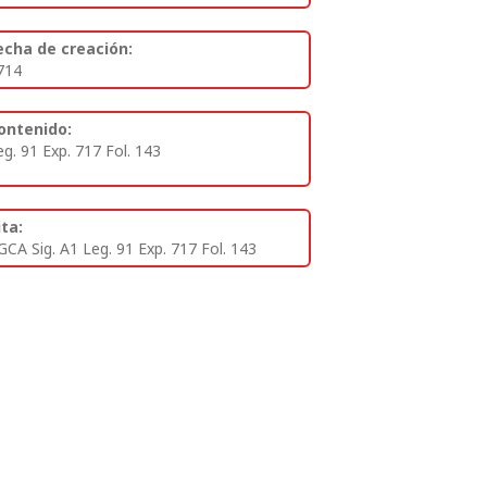
echa de creación:
714
ontenido:
eg. 91 Exp. 717 Fol. 143
ita:
GCA Sig. A1 Leg. 91 Exp. 717 Fol. 143