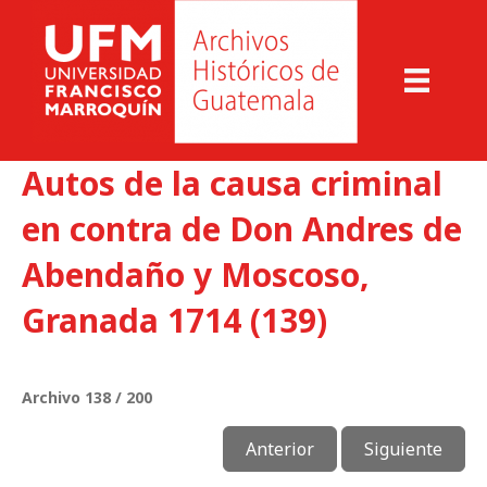
Autos de la causa criminal
en contra de Don Andres de
Abendaño y Moscoso,
Granada 1714 (139)
Archivo 138 / 200
Anterior
Siguiente