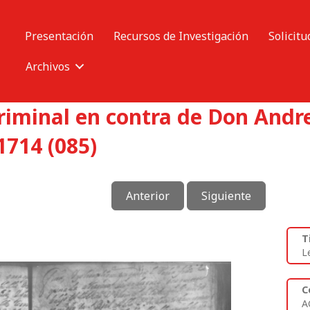
Presentación
Recursos de Investigación
Solicitu
Archivos
criminal en contra de Don And
714 (085)
Anterior
Siguiente
T
L
C
A