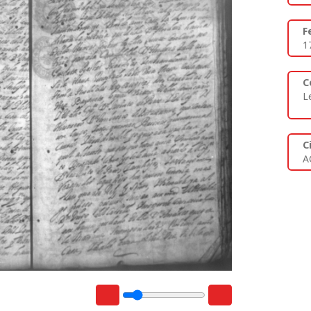
F
1
C
L
C
A