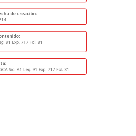
echa de creación:
714
ontenido:
eg. 91 Exp. 717 Fol. 81
ita:
GCA Sig. A1 Leg. 91 Exp. 717 Fol. 81