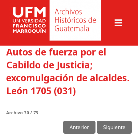
Autos de fuerza por el
Cabildo de Justicia;
excomulgación de alcaldes.
León 1705 (031)
Archivo 30 / 73
Anterior
Siguiente