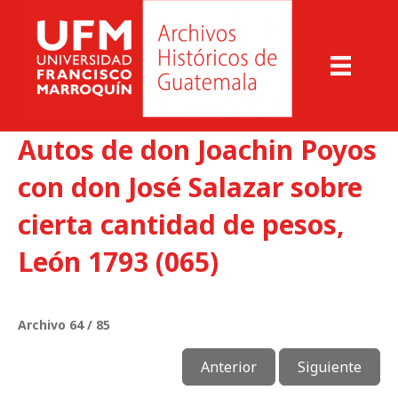
Autos de don Joachin Poyos
con don José Salazar sobre
cierta cantidad de pesos,
León 1793 (065)
Archivo 64 / 85
Anterior
Siguiente