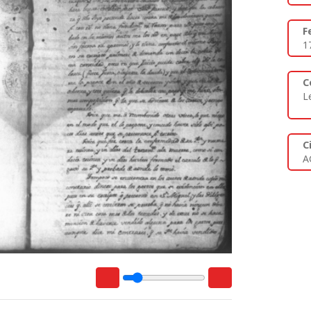
F
1
C
L
C
A