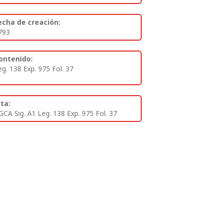
echa de creación:
793
ontenido:
eg. 138 Exp. 975 Fol. 37
ita:
GCA Sig. A1 Leg. 138 Exp. 975 Fol. 37