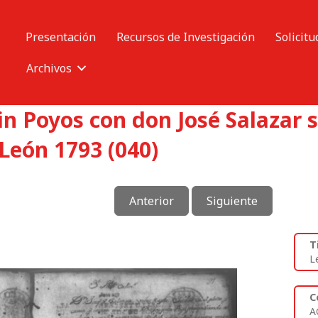
Presentación
Recursos de Investigación
Solicitu
Archivos
n Poyos con don José Salazar s
León 1793 (040)
Anterior
Siguiente
T
L
C
A