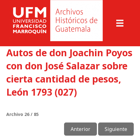
Autos de don Joachin Poyos
con don José Salazar sobre
cierta cantidad de pesos,
León 1793 (027)
Archivo 26 / 85
Anterior
Siguiente