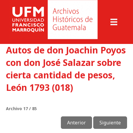
Autos de don Joachin Poyos
con don José Salazar sobre
cierta cantidad de pesos,
León 1793 (018)
Archivo 17 / 85
Anterior
Siguiente