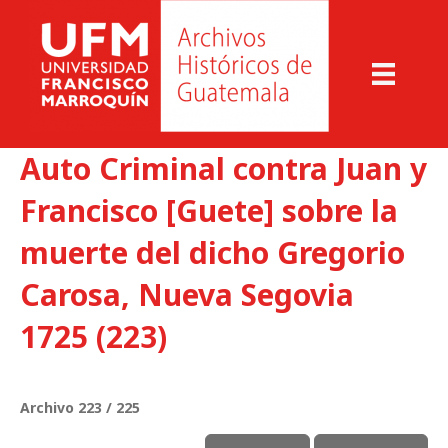
Auto Criminal contra Juan y
Francisco [Guete] sobre la
muerte del dicho Gregorio
Carosa, Nueva Segovia
1725 (223)
Archivo 223 / 225