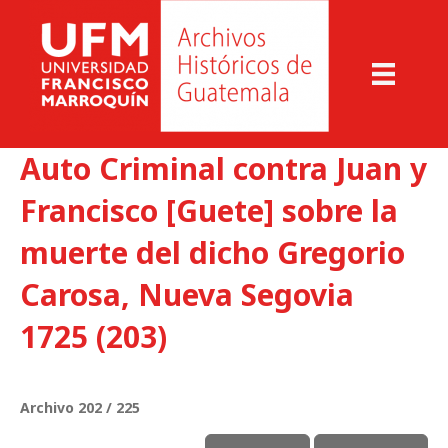
Auto Criminal contra Juan y
Francisco [Guete] sobre la
muerte del dicho Gregorio
Carosa, Nueva Segovia
1725 (203)
Archivo 202 / 225