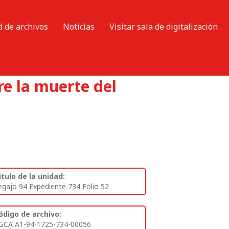
d de archivos
Noticias
Visitar sala de digitalización
re la muerte del
itulo de la unidad:
egajo 94 Expediente 734 Folio 52
ódigo de archivo:
GCA A1-94-1725-734-00056