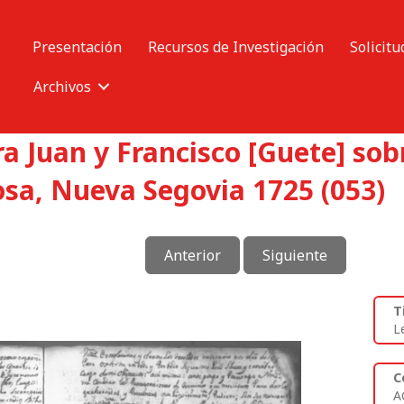
Presentación
Recursos de Investigación
Solicitu
Archivos
a Juan y Francisco [Guete] sob
osa, Nueva Segovia 1725 (053)
Anterior
Siguiente
T
L
C
A