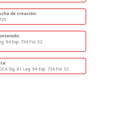
echa de creación:
725
ontenido:
eg. 94 Exp. 734 Fol. 52
ita:
GCA Sig. A1 Leg. 94 Exp. 734 Fol. 52