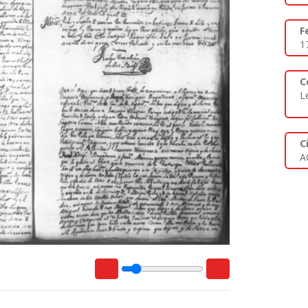
F
1
C
L
C
A