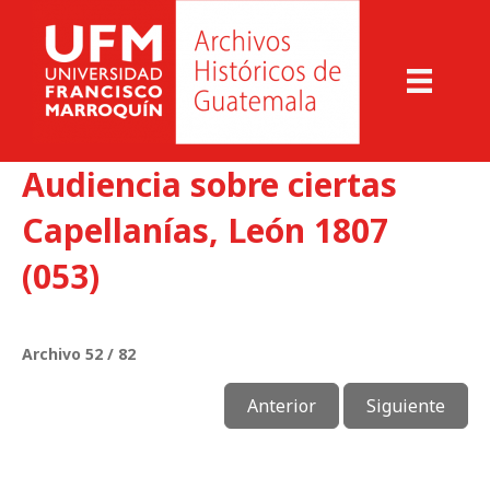
Audiencia sobre ciertas
Capellanías, León 1807
(053)
Archivo 52 / 82
Anterior
Siguiente