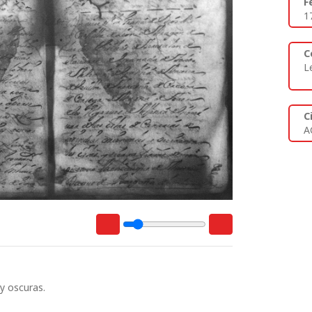
F
1
C
L
C
A
y oscuras.