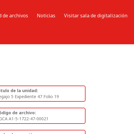
d de archivos
Noticias
Visitar sala de digitalización
itulo de la unidad:
egajo 5 Expediente 47 Folio 19
ódigo de archivo:
GCA A1-5-1722-47-00021