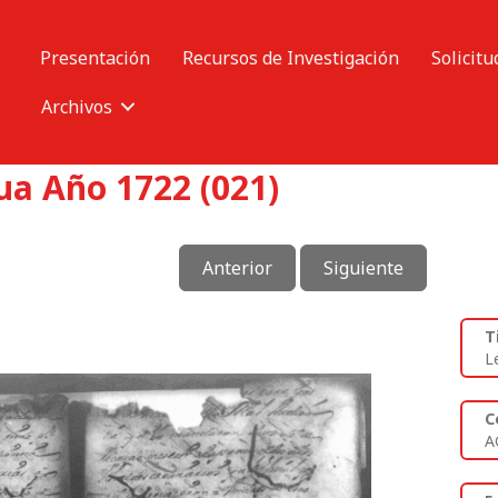
Presentación
Recursos de Investigación
Solicitu
Archivos
ua Año 1722 (021)
Anterior
Siguiente
T
L
C
A