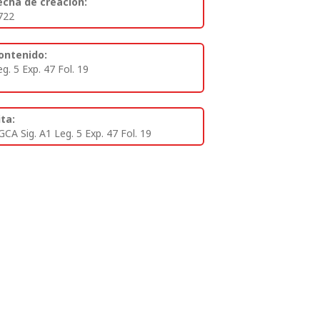
echa de creación:
722
ontenido:
eg. 5 Exp. 47 Fol. 19
ita:
GCA Sig. A1 Leg. 5 Exp. 47 Fol. 19