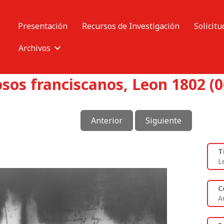
Presentación
Recursos de Investigación
Solicitu
Archivos
osos franciscanos, Leon 1802 (0
Anterior
Siguiente
T
L
C
A