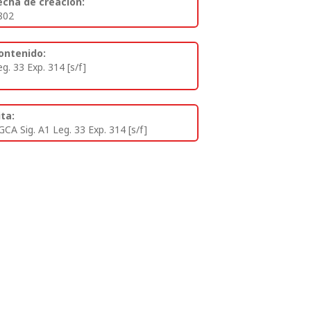
echa de creación:
802
ontenido:
eg. 33 Exp. 314 [s/f]
ita:
GCA Sig. A1 Leg. 33 Exp. 314 [s/f]