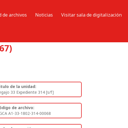
d de archivos
Noticias
Visitar sala de digitalización
67)
itulo de la unidad:
egajo 33 Expediente 314 [s/f]
ódigo de archivo:
GCA A1-33-1802-314-00068