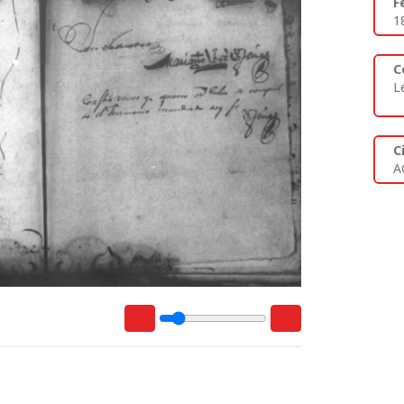
F
1
C
L
C
A